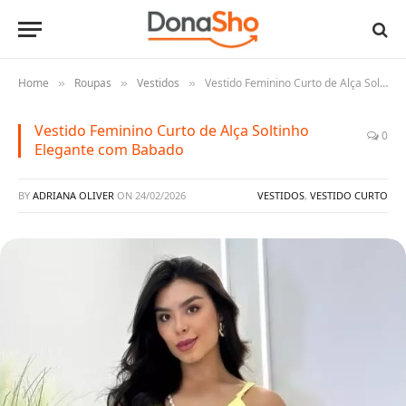
Home
Roupas
Vestidos
Vestido Feminino Curto de Alça Soltinho Elegante com Babado
»
»
»
Vestido Feminino Curto de Alça Soltinho
0
Elegante com Babado
BY
ADRIANA OLIVER
ON
24/02/2026
VESTIDOS
,
VESTIDO CURTO