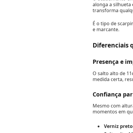
alonga a silhueta
transforma qualq
É o tipo de scarpi
e marcante.
Diferenciais 
Presença e im
O salto alto de 1
medida certa, re
Confiança par
Mesmo com altura 
momentos em que o
Verniz preto