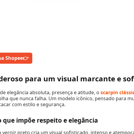
na Shopee
👉
deroso para um visual marcante e sof
e elegância absoluta, presença e atitude, o
scarpin clássi
olha que nunca falha. Um modelo icônico, pensado para m
acar com estilo e segurança.
 que impõe respeito e elegância
erniz preto cria um visual sofisticado, intenso e atemporal