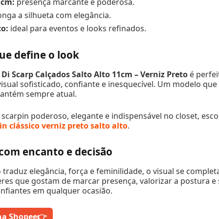
1cm:
presença marcante e poderosa.
onga a silhueta com elegância.
co:
ideal para eventos e looks refinados.
ue define o look
 Di Scarp Calçados Salto Alto 11cm – Verniz Preto
é perfe
sual sofisticado, confiante e inesquecível. Um modelo que
mantém sempre atual.
scarpin poderoso, elegante e indispensável no closet, esc
in clássico verniz preto salto alto
.
com encanto e decisão
traduz elegância, força e feminilidade, o visual se complet
res que gostam de marcar presença, valorizar a postura e 
nfiantes em qualquer ocasião.
na Shopee
👉