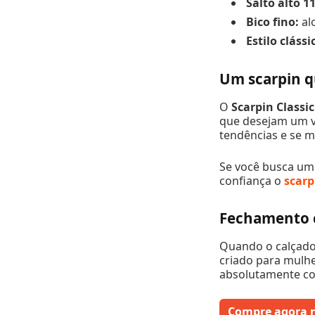
Salto alto 1
Bico fino:
al
Estilo clássi
Um scarpin q
O
Scarpin Classic
que desejam um vi
tendências e se 
Se você busca um 
confiança o
scarp
Fechamento 
Quando o calçado 
criado para mulhe
absolutamente co
Compre agora 