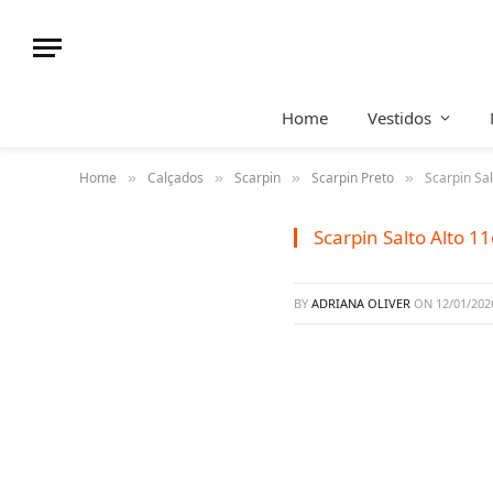
Home
Vestidos
Home
Calçados
Scarpin
Scarpin Preto
Scarpin Sal
»
»
»
»
Scarpin Salto Alto 1
BY
ADRIANA OLIVER
ON
12/01/202