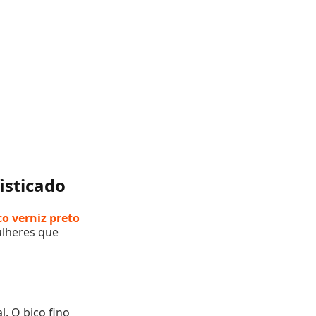
Scarpin Classic Di Scarp Calçados Salto Alto 11cm - Verniz Preto
isticado
co verniz preto
ulheres que
. O bico fino