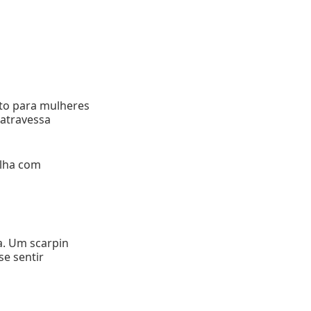
ito para mulheres
 atravessa
olha com
a. Um scarpin
se sentir