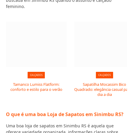
buscada em Sinimbu RS quando o assunto é calçado
feminino.
CALÇADOS
CALÇADOS
Tamanco Lumiss Flatform:
Sapatilha Mocassim Bico
conforto e estilo para o verão
Quadrado: elegância casual para 
dia a dia
O que é uma boa Loja de Sapatos em Sinimbu RS?
Uma boa loja de sapatos em Sinimbu RS é aquela que
oferece variedade organizada, informações claras sobre