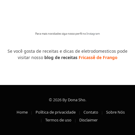
Para mais novidades siga nosso perfil no
Instagram
Se você gosta de receitas e dicas de eletrodomesticos pode
visitar nosso
blog de receitas
Fricassê de Frango
© 2026 By
Dona Sho
.
Home
Política de privacidade
Contato
Sobre Nós
Termos de uso
Disclaimer