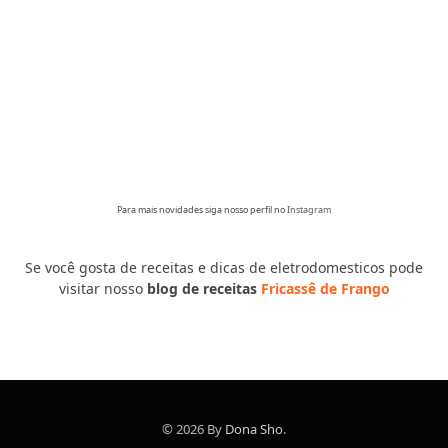
Para mais novidades siga nosso perfil no
Instagram
Se você gosta de receitas e dicas de eletrodomesticos pode
visitar nosso
blog de receitas
Fricassê de Frango
© 2026 By
Dona Sho
.