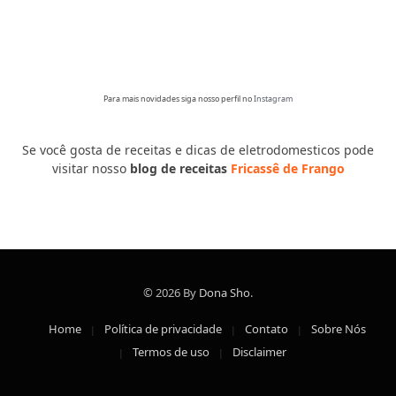
Para mais novidades siga nosso perfil no
Instagram
Se você gosta de receitas e dicas de eletrodomesticos pode
visitar nosso
blog de receitas
Fricassê de Frango
© 2026 By
Dona Sho
.
Home
Política de privacidade
Contato
Sobre Nós
Termos de uso
Disclaimer