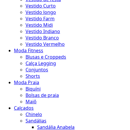
Vestido Curto
Vestido longo
Vestido Farm
Vestido Midi
Vestido Indiano
Vestido Branco
Vestido Vermelho
Moda Fitness
Blusas e Croppeds
Calça Legging
Conjuntos
Shorts
Moda Praia
Biquíni
Bolsas de praia
Maiô
Calçados
Chinelo
Sandálias
Sandália Anabela