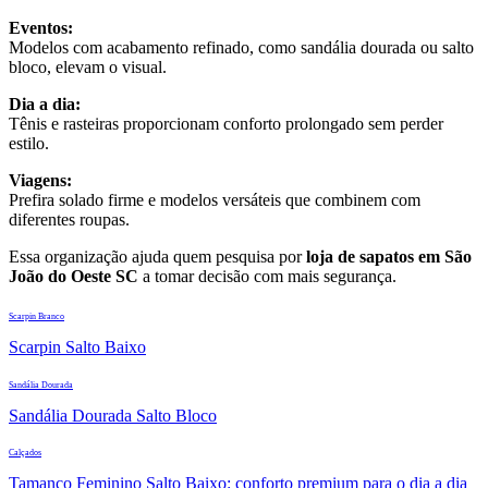
Eventos:
Modelos com acabamento refinado, como sandália dourada ou salto
bloco, elevam o visual.
Dia a dia:
Tênis e rasteiras proporcionam conforto prolongado sem perder
estilo.
Viagens:
Prefira solado firme e modelos versáteis que combinem com
diferentes roupas.
Essa organização ajuda quem pesquisa por
loja de sapatos em São
João do Oeste SC
a tomar decisão com mais segurança.
Scarpin Branco
Scarpin Salto Baixo
Sandália Dourada
Sandália Dourada Salto Bloco
Calçados
Tamanco Feminino Salto Baixo: conforto premium para o dia a dia