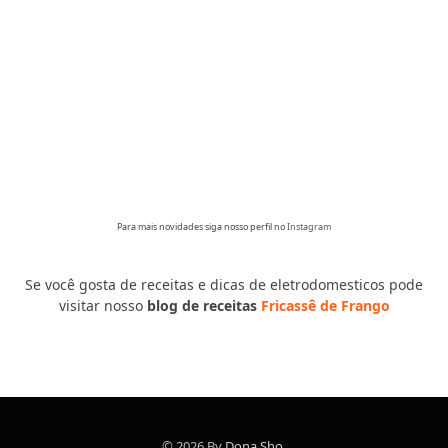
Para mais novidades siga nosso perfil no
Instagram
Se você gosta de receitas e dicas de eletrodomesticos pode
visitar nosso
blog de receitas
Fricassê de Frango
© 2026 By
Dona Sho
.