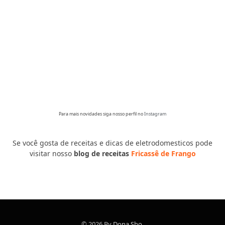
Para mais novidades siga nosso perfil no
Instagram
Se você gosta de receitas e dicas de eletrodomesticos pode
visitar nosso
blog de receitas
Fricassê de Frango
© 2026 By
Dona Sho
.