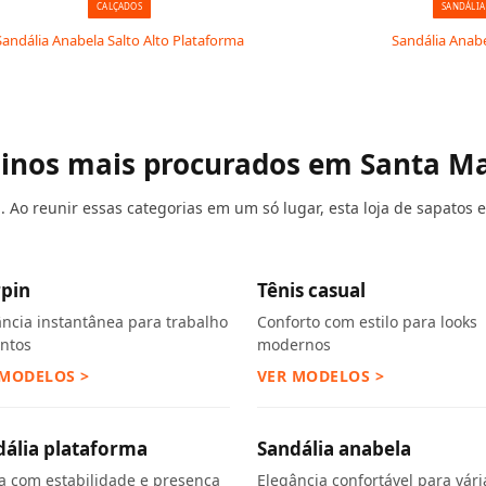
CALÇADOS
SANDÁLIA
Sandália Anabela Salto Alto Plataforma
Sandália Anab
ninos mais procurados em Santa Ma
Ao reunir essas categorias em um só lugar, esta loja de sapatos em
rpin
Tênis casual
ância instantânea para trabalho
Conforto com estilo para looks
entos
modernos
 MODELOS >
VER MODELOS >
dália plataforma
Sandália anabela
ra com estabilidade e presença
Elegância confortável para vári