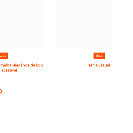
ADOS
TÊNIS
rmelha: elegância de luxo
Tênis Casual
 acessível
o