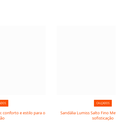
ADOS
CALÇADOS
 conforto e estilo para o
Sandália Lumiss Salto Fino Metalizado: bri
rão
sofisticação