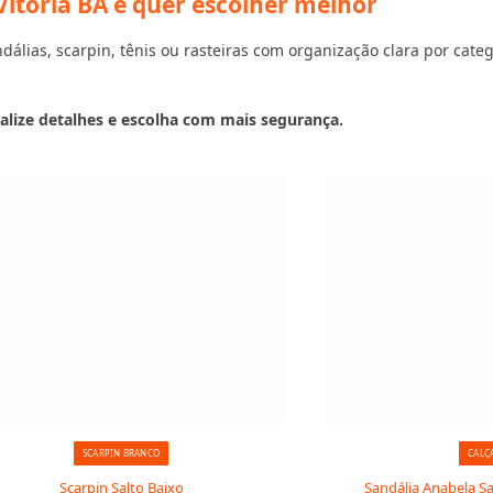
itória BA e quer escolher melhor
álias, scarpin, tênis ou rasteiras com organização clara por catego
alize detalhes e escolha com mais segurança.
SCARPIN BRANCO
CALÇ
Scarpin Salto Baixo
Sandália Anabela Sa