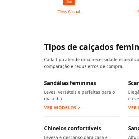
TÊNIS
Tênis Casual
Tipos de calçados femi
Cada tipo atende uma necessidade específica. 
comparação e reduz erros de compra.
Sandálias femininas
Sca
Leves, versáteis e perfeitas para o
Eleg
dia a dia
e ev
VER MODELOS >
VER
Chinelos confortáveis
San
Leveza e descanso para casa e
Altu