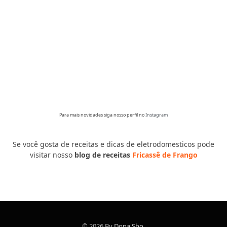
Para mais novidades siga nosso perfil no
Instagram
Se você gosta de receitas e dicas de eletrodomesticos pode
visitar nosso
blog de receitas
Fricassê de Frango
© 2026 By
Dona Sho
.