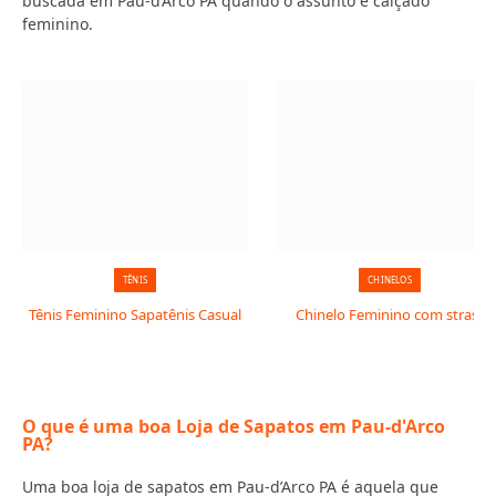
buscada em Pau-d’Arco PA quando o assunto é calçado
feminino.
TÊNIS
CHINELOS
Tênis Feminino Sapatênis Casual
Chinelo Feminino com strass
O que é uma boa Loja de Sapatos em Pau-d'Arco
PA?
Uma boa loja de sapatos em Pau-d’Arco PA é aquela que