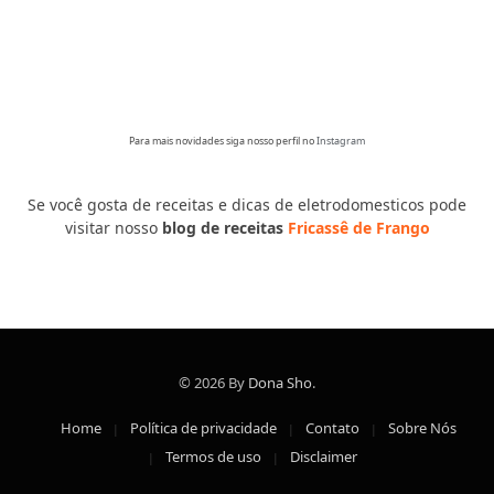
Para mais novidades siga nosso perfil no
Instagram
Se você gosta de receitas e dicas de eletrodomesticos pode
visitar nosso
blog de receitas
Fricassê de Frango
© 2026 By
Dona Sho
.
Home
Política de privacidade
Contato
Sobre Nós
Termos de uso
Disclaimer