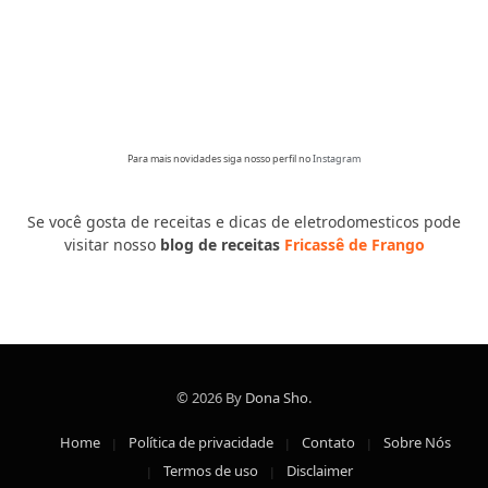
Para mais novidades siga nosso perfil no
Instagram
Se você gosta de receitas e dicas de eletrodomesticos pode
visitar nosso
blog de receitas
Fricassê de Frango
© 2026 By
Dona Sho
.
Home
Política de privacidade
Contato
Sobre Nós
Termos de uso
Disclaimer