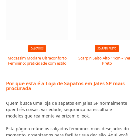
CALÇADOS
SCARPIN PRETO
Mocassim Modare Ultraconforto
Scarpin Salto Alto 11cm – Verniz
Feminino: praticidade com estilo
Preto
Por que esta é a Loja de Sapatos em Jales SP mais
procurada
Quem busca uma loja de sapatos em Jales SP normalmente
quer três coisas: variedade, segurança na escolha e
modelos que realmente valorizem o look.
Esta página reúne os calçados femininos mais desejados do
momento, organizados para facilitar sua decisão. Aqui você