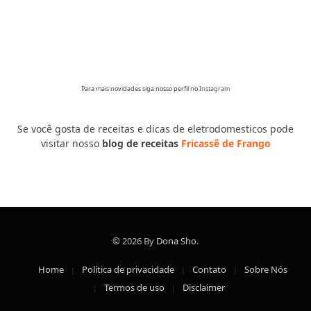
Para mais novidades siga nosso perfil no
Instagram
Se você gosta de receitas e dicas de eletrodomesticos pode
visitar nosso
blog de receitas
Fricassê de Frango
© 2026 By
Dona Sho
.
Home
Política de privacidade
Contato
Sobre Nós
Termos de uso
Disclaimer