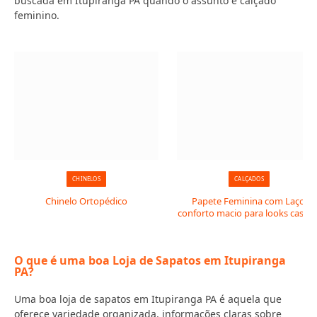
buscada em Itupiranga PA quando o assunto é calçado
feminino.
CHINELOS
CALÇADOS
Chinelo Ortopédico
Papete Feminina com Laço:
conforto macio para looks casuai
O que é uma boa Loja de Sapatos em Itupiranga
PA?
Uma boa loja de sapatos em Itupiranga PA é aquela que
oferece variedade organizada, informações claras sobre