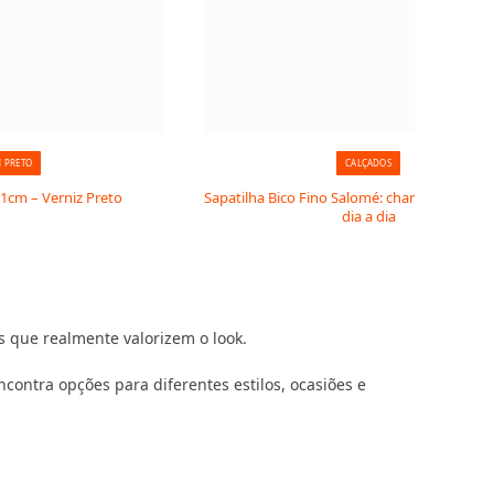
N PRETO
CALÇADOS
11cm – Verniz Preto
Sapatilha Bico Fino Salomé: charme clássico 
dia a dia
 que realmente valorizem o look.
contra opções para diferentes estilos, ocasiões e