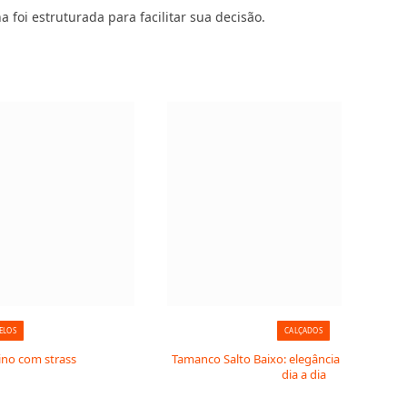
 foi estruturada para facilitar sua decisão.
ELOS
CALÇADOS
ino com strass
Tamanco Salto Baixo: elegância e conforto 
dia a dia