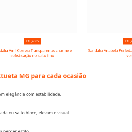
CALÇADOS
CALÇ
dália Vinil Correia Transparente: charme e
Sandália Anabela Perfeita
sofisticação no salto fino
ve
Itueta MG para cada ocasião
em elegância com estabilidade.
a ou salto bloco, elevam o visual.
 perder estilo.