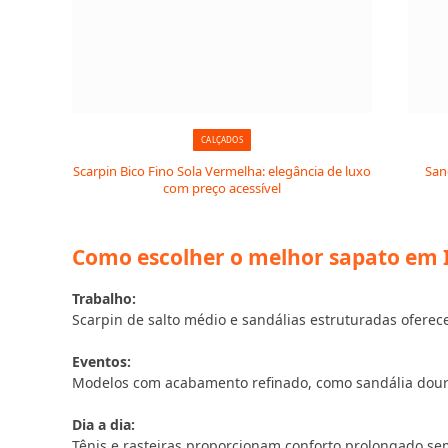
CALÇADOS
Scarpin Bico Fino Sola Vermelha: elegância de luxo
San
com preço acessível
Como escolher o melhor sapato em 
Trabalho:
Scarpin de salto médio e sandálias estruturadas oferec
Eventos:
Modelos com acabamento refinado, como sandália dourad
Dia a dia:
Tênis e rasteiras proporcionam conforto prolongado sem