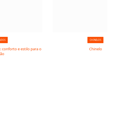
ADOS
CHINELOS
: conforto e estilo para o
Chinelo
rão