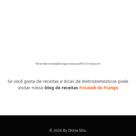
Para mais novidades siga nosso perfil no
Instagram
Se você gosta de receitas e dicas de eletrodomesticos pode
visitar nosso
blog de receitas
Fricassê de Frango
© 2026 By
Dona Sho
.