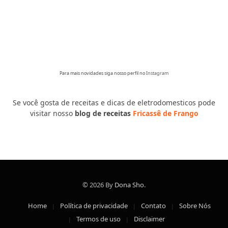
Para mais novidades siga nosso perfil no
Instagram
Se você gosta de receitas e dicas de eletrodomesticos pode
visitar nosso
blog de receitas
Fricassê de Frango
© 2026 By
Dona Sho
.
Home
Política de privacidade
Contato
Sobre Nós
Termos de uso
Disclaimer