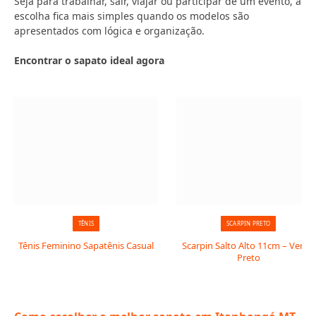
Seja para trabalhar, sair, viajar ou participar de um evento, a
escolha fica mais simples quando os modelos são
apresentados com lógica e organização.
Encontrar o sapato ideal agora
TÊNIS
SCARPIN PRETO
Tênis Feminino Sapatênis Casual
Scarpin Salto Alto 11cm – Verniz
Preto