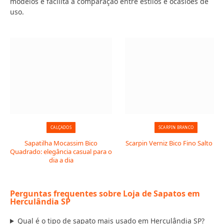
modelos e facilita a comparação entre estilos e ocasiões de
uso.
CALÇADOS
SCARPIN BRANCO
Sapatilha Mocassim Bico
Scarpin Verniz Bico Fino Salto Taç
Quadrado: elegância casual para o
dia a dia
Perguntas frequentes sobre Loja de Sapatos em
Herculândia SP
Qual é o tipo de sapato mais usado em Herculândia SP?