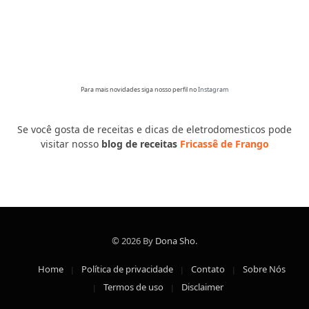
Para mais novidades siga nosso perfil no
Instagram
Se você gosta de receitas e dicas de eletrodomesticos pode
visitar nosso
blog de receitas
Fricassê de Frango
© 2026 By
Dona Sho
.
Home
Política de privacidade
Contato
Sobre Nós
Termos de uso
Disclaimer