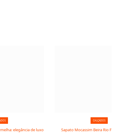
ADOS
CALÇADOS
rmelha: elegância de luxo
Sapato Mocassim Beira Rio Fivela Corren