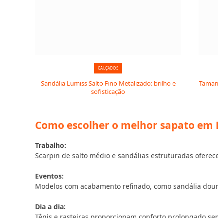
CALÇADOS
Sandália Lumiss Salto Fino Metalizado: brilho e
Tamanc
sofisticação
Como escolher o melhor sapato em F
Trabalho:
Scarpin de salto médio e sandálias estruturadas oferec
Eventos:
Modelos com acabamento refinado, como sandália dourad
Dia a dia:
Tênis e rasteiras proporcionam conforto prolongado sem