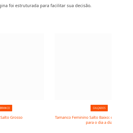
ina foi estruturada para facilitar sua decisão.
 BRANCO
CALÇADOS
 Salto Grosso
Tamanco Feminino Salto Baixo: conforto p
para o dia a dia