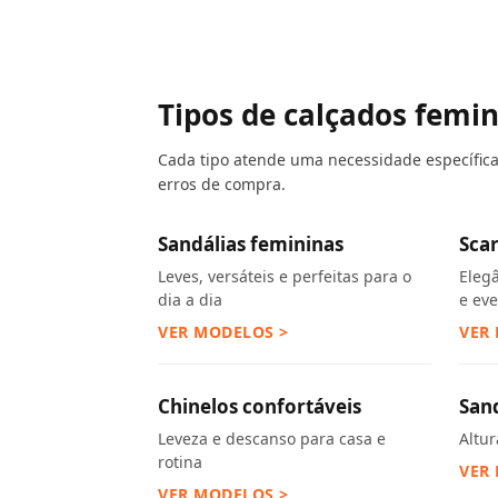
Tipos de calçados femi
Cada tipo atende uma necessidade específica.
erros de compra.
Sandálias femininas
Sca
Leves, versáteis e perfeitas para o
Eleg
dia a dia
e ev
VER MODELOS >
VER
Chinelos confortáveis
San
Leveza e descanso para casa e
Altu
rotina
VER
VER MODELOS >