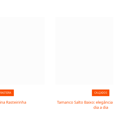
 RASTEIRA
CALÇADOS
ina Rasteirinha
Tamanco Salto Baixo: elegância e conforto 
dia a dia