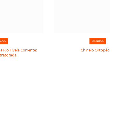
ADOS
CHINELOS
 Rio Fivela Corrente:
Chinelo Ortopédico
 tratorada