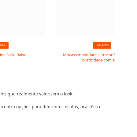
ÁLIAS
CALÇADOS
ina Salto Baixo
Mocassim Modare Ultraconforto Femini
praticidade com estilo
los que realmente valorizem o look.
contra opções para diferentes estilos, ocasiões e