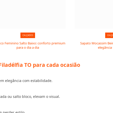
CALÇADOS
CALÇ
o Feminino Salto Baixo: conforto premium
Sapato Mocassim Beira
para o dia a dia
elegância
iladélfia TO para cada ocasião
em elegância com estabilidade.
a ou salto bloco, elevam o visual.
 perder estilo.