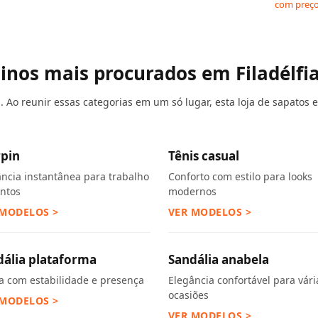
com preço
ninos mais procurados em Filadélfi
 Ao reunir essas categorias em um só lugar, esta loja de sapatos e
rpin
Tênis casual
ância instantânea para trabalho
Conforto com estilo para looks
entos
modernos
 MODELOS >
VER MODELOS >
dália plataforma
Sandália anabela
ra com estabilidade e presença
Elegância confortável para vári
ocasiões
 MODELOS >
VER MODELOS >