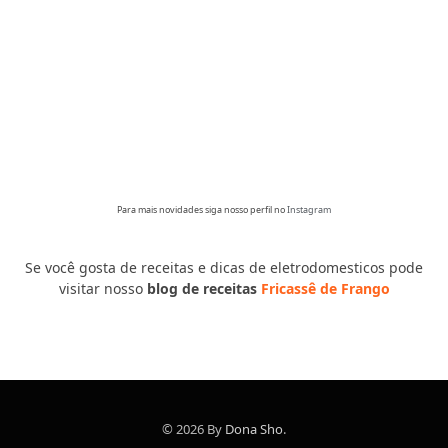
Para mais novidades siga nosso perfil no
Instagram
Se você gosta de receitas e dicas de eletrodomesticos pode
visitar nosso
blog de receitas
Fricassê de Frango
© 2026 By
Dona Sho
.