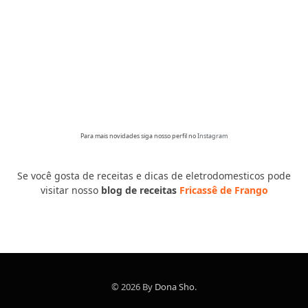
Para mais novidades siga nosso perfil no
Instagram
Se você gosta de receitas e dicas de eletrodomesticos pode
visitar nosso
blog de receitas
Fricassê de Frango
© 2026 By
Dona Sho
.