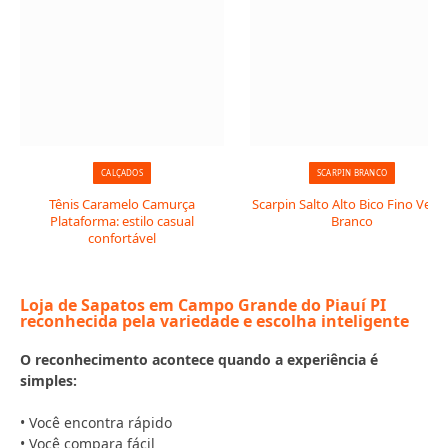
CALÇADOS
SCARPIN BRANCO
Tênis Caramelo Camurça
Scarpin Salto Alto Bico Fino Verni
Plataforma: estilo casual
Branco
confortável
Loja de Sapatos em Campo Grande do Piauí PI
reconhecida pela variedade e escolha inteligente
O reconhecimento acontece quando a experiência é
simples:
• Você encontra rápido
• Você compara fácil