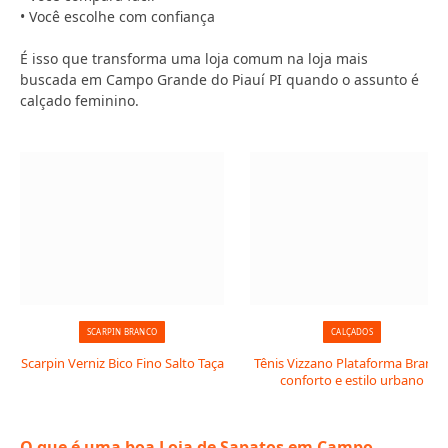
• Você escolhe com confiança
É isso que transforma uma loja comum na loja mais
buscada em Campo Grande do Piauí PI quando o assunto é
calçado feminino.
SCARPIN BRANCO
CALÇADOS
Scarpin Verniz Bico Fino Salto Taça
Tênis Vizzano Plataforma Branco
conforto e estilo urbano
O que é uma boa Loja de Sapatos em Campo