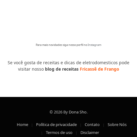
Para mais novidades siga nosso perfil no
Instagram
Se você gosta de receitas e dicas de eletrodomesticos pode
visitar nosso
blog de receitas
Fricassê de Frango
© 2026 By
Dona Sho
.
Home
Política de privacidade
Contato
Sobre Nós
Termos de uso
Disclaimer