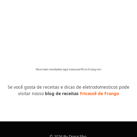
Para mais novidades siga nosso perfil no
Instagram
Se você gosta de receitas e dicas de eletrodomesticos pode
visitar nosso
blog de receitas
Fricassê de Frango
© 2026 By
Dona Sho
.