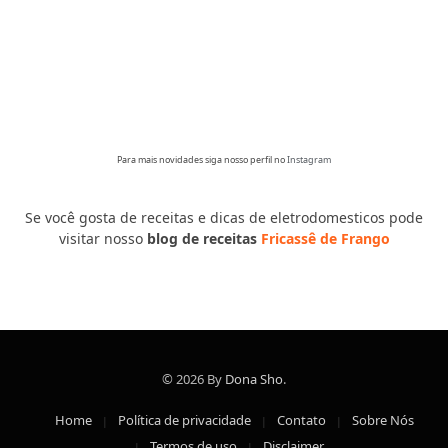
Para mais novidades siga nosso perfil no
Instagram
Se você gosta de receitas e dicas de eletrodomesticos pode
visitar nosso
blog de receitas
Fricassê de Frango
© 2026 By
Dona Sho
.
Home
Política de privacidade
Contato
Sobre Nós
Termos de uso
Disclaimer