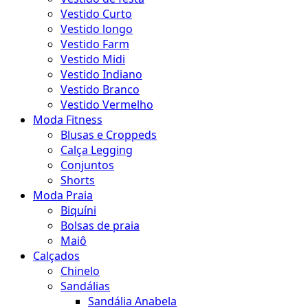
Vestido Curto
Vestido longo
Vestido Farm
Vestido Midi
Vestido Indiano
Vestido Branco
Vestido Vermelho
Moda Fitness
Blusas e Croppeds
Calça Legging
Conjuntos
Shorts
Moda Praia
Biquíni
Bolsas de praia
Maiô
Calçados
Chinelo
Sandálias
Sandália Anabela