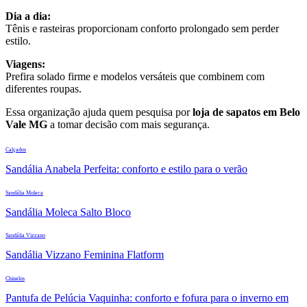
Dia a dia:
Tênis e rasteiras proporcionam conforto prolongado sem perder
estilo.
Viagens:
Prefira solado firme e modelos versáteis que combinem com
diferentes roupas.
Essa organização ajuda quem pesquisa por
loja de sapatos em Belo
Vale MG
a tomar decisão com mais segurança.
Calçados
Sandália Anabela Perfeita: conforto e estilo para o verão
Sandália Moleca
Sandália Moleca Salto Bloco
Sandália Vizzano
Sandália Vizzano Feminina Flatform
Chinelos
Pantufa de Pelúcia Vaquinha: conforto e fofura para o inverno em