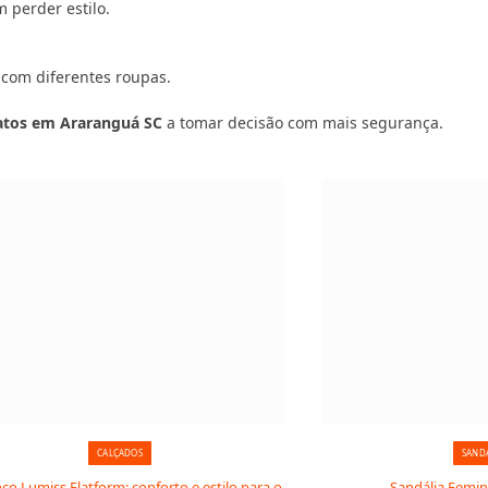
 perder estilo.
 com diferentes roupas.
patos em Araranguá SC
a tomar decisão com mais segurança.
CALÇADOS
SAND
o Lumiss Flatform: conforto e estilo para o
Sandália Femin