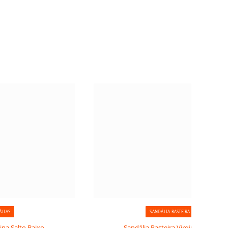
ÁLIAS
SANDÁLIA RASTEIRA
ina Salto Baixo
Sandália Rasteira Virginia Luxo