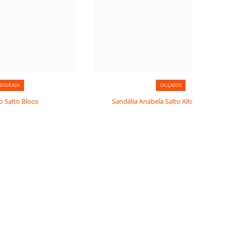
 DOURADA
CALÇADOS
o Salto Bloco
Sandália Anabela Salto Alto Plataform