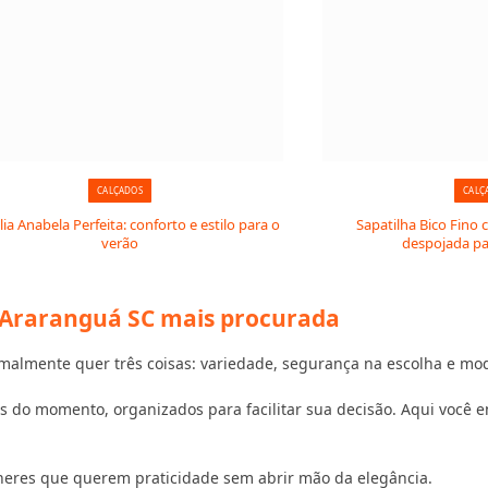
CALÇADOS
CALÇ
ia Anabela Perfeita: conforto e estilo para o
Sapatilha Bico Fino 
verão
despojada par
m Araranguá SC mais procurada
lmente quer três coisas: variedade, segurança na escolha e mode
 do momento, organizados para facilitar sua decisão. Aqui você en
heres que querem praticidade sem abrir mão da elegância.