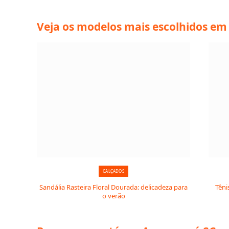
Veja os modelos mais escolhidos e
CALÇADOS
Sandália Rasteira Floral Dourada: delicadeza para
Têni
o verão