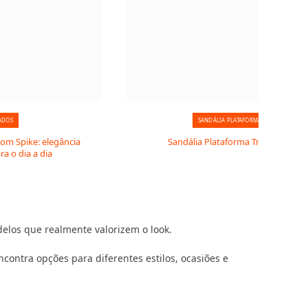
ADOS
SANDÁLIA PLATAFORMA
com Spike: elegância
Sandália Plataforma Tratorada
a o dia a dia
los que realmente valorizem o look.
contra opções para diferentes estilos, ocasiões e