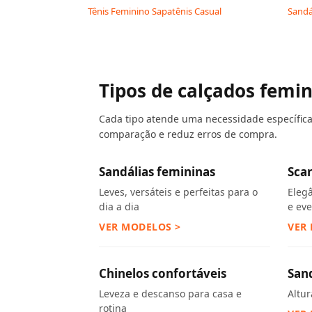
Tênis Feminino Sapatênis Casual
Sandá
Tipos de calçados femi
Cada tipo atende uma necessidade específica. 
comparação e reduz erros de compra.
Sandálias femininas
Sca
Leves, versáteis e perfeitas para o
Eleg
dia a dia
e ev
VER MODELOS >
VER
Chinelos confortáveis
San
Leveza e descanso para casa e
Altu
rotina