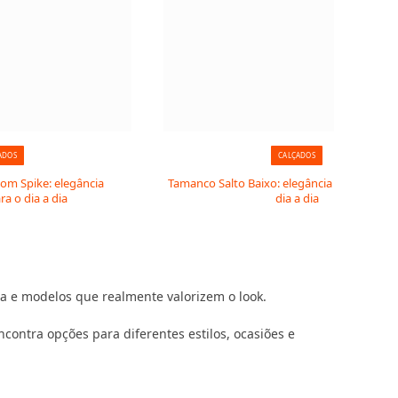
ADOS
CALÇADOS
com Spike: elegância
Tamanco Salto Baixo: elegância e conforto 
a o dia a dia
dia a dia
a e modelos que realmente valorizem o look.
contra opções para diferentes estilos, ocasiões e