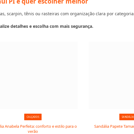
uí PI e quer escolher melhor
s, scarpin, tênis ou rasteiras com organização clara por categoria,
alize detalhes e escolha com mais segurança.
CALÇADOS
SANDÁLIA
ia Anabela Perfeita: conforto e estilo para o
Sandália Papete Taman
verão