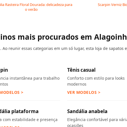
lia Rasteira Floral Dourada: delicadeza para
Scarpin Verniz Bi
o verão
ninos mais procurados em Alagoinha
Ao reunir essas categorias em um só lugar, esta loja de sapatos em
rpin
Tênis casual
ância instantânea para trabalho
Conforto com estilo para looks
entos
modernos
 MODELOS >
VER MODELOS >
dália plataforma
Sandália anabela
ra com estabilidade e presença
Elegância confortável para vári
ocasiões