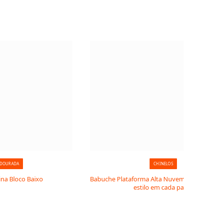
 DOURADA
CHINELOS
ina Bloco Baixo
Babuche Plataforma Alta Nuvem Macia: conf
estilo em cada passo