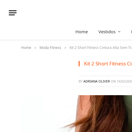
Home
Vestidos
Home
Moda Fitness
Kit 2 Short Fitness Cintura Alta Sem 
»
»
Kit 2 Short Fitness 
BY
ADRIANA OLIVER
ON
16/02/202