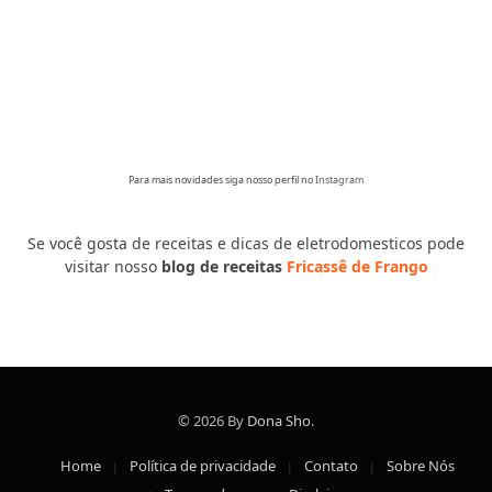
Para mais novidades siga nosso perfil no
Instagram
Se você gosta de receitas e dicas de eletrodomesticos pode
visitar nosso
blog de receitas
Fricassê de Frango
© 2026 By
Dona Sho
.
Home
Política de privacidade
Contato
Sobre Nós