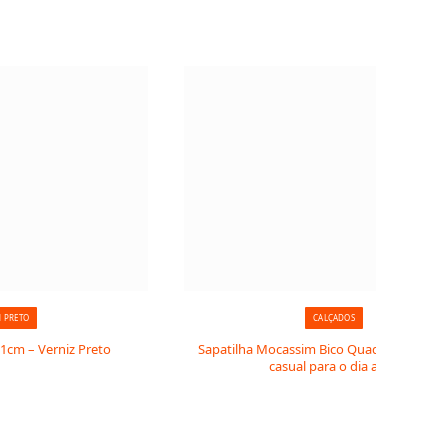
N PRETO
CALÇADOS
11cm – Verniz Preto
Sapatilha Mocassim Bico Quadrado: elegâ
casual para o dia a dia