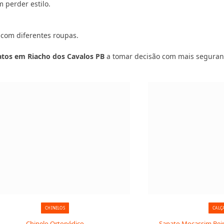
 perder estilo.
 com diferentes roupas.
patos em Riacho dos Cavalos PB
a tomar decisão com mais seguran
CHINELOS
CALÇ
Chinelo Ortopédico
Sapato Mocassim Beira