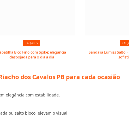
CALÇADOS
CALÇ
apatilha Bico Fino com Spike: elegância
Sandália Lumiss Salto F
despojada para o dia a dia
sofist
iacho dos Cavalos PB para cada ocasião
em elegância com estabilidade.
a ou salto bloco, elevam o visual.