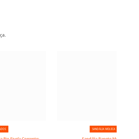
ça.
ADOS
SANDÁLIA MOLECA
 Rio Fivela Corrente:
Sandália Papete Moleca