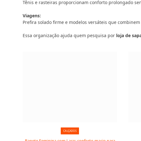
Tênis e rasteiras proporcionam conforto prolongado sem
Viagens:
Prefira solado firme e modelos versáteis que combinem
Essa organização ajuda quem pesquisa por
loja de sa
CALÇADOS
Papete Feminina com Laço: conforto macio para