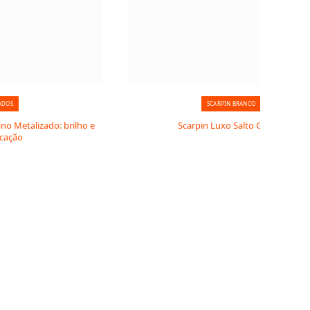
ADOS
SCARPIN BRANCO
ino Metalizado: brilho e
Scarpin Luxo Salto Grosso
icação