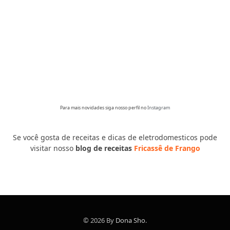
Para mais novidades siga nosso perfil no
Instagram
Se você gosta de receitas e dicas de eletrodomesticos pode
visitar nosso
blog de receitas
Fricassê de Frango
© 2026 By
Dona Sho
.