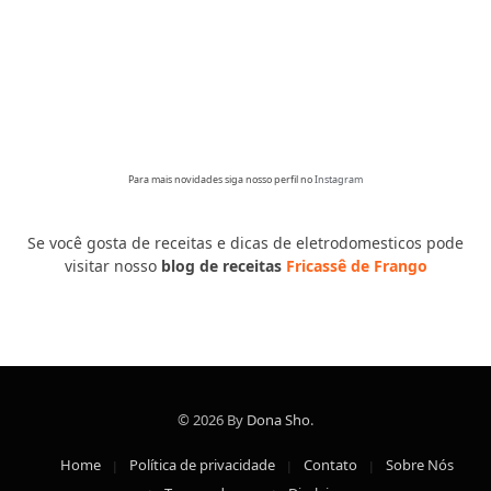
Para mais novidades siga nosso perfil no
Instagram
Se você gosta de receitas e dicas de eletrodomesticos pode
visitar nosso
blog de receitas
Fricassê de Frango
© 2026 By
Dona Sho
.
Home
Política de privacidade
Contato
Sobre Nós