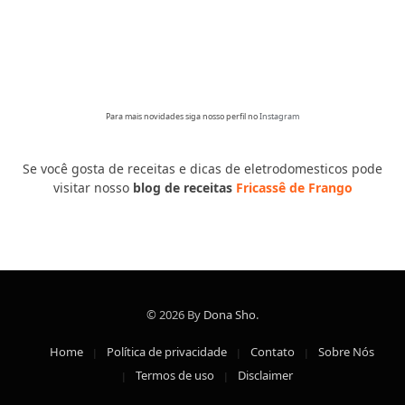
Para mais novidades siga nosso perfil no
Instagram
Se você gosta de receitas e dicas de eletrodomesticos pode
visitar nosso
blog de receitas
Fricassê de Frango
© 2026 By
Dona Sho
.
Home
Política de privacidade
Contato
Sobre Nós
Termos de uso
Disclaimer