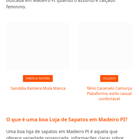
buscada em Madeiro PI quando o assunto é calçado
feminino.
SANDÁLIA RASTEIRA
CALÇADOS
Sandália Rasteira Mula Manca
Tênis Caramelo Camurça
Plataforma: estilo casual
confortável
O que é uma boa Loja de Sapatos em Madeiro PI?
Uma boa loja de sapatos em Madeiro PI é aquela que
oferece variedade organizada, informações claras sobre