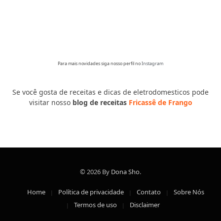
Para mais novidades siga nosso perfil no
Instagram
Se você gosta de receitas e dicas de eletrodomesticos pode
visitar nosso
blog de receitas
Fricassê de Frango
© 2026 By
Dona Sho
.
Home
Política de privacidade
Contato
Sobre Nós
Termos de uso
Disclaimer