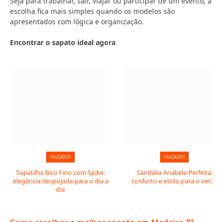
Seja para trabalhar, sair, viajar ou participar de um evento, a
escolha fica mais simples quando os modelos são
apresentados com lógica e organização.
Encontrar o sapato ideal agora
CALÇADOS
CALÇADOS
Sapatilha Bico Fino com Spike:
Sandália Anabela Perfeita:
elegância despojada para o dia a
conforto e estilo para o verão
dia