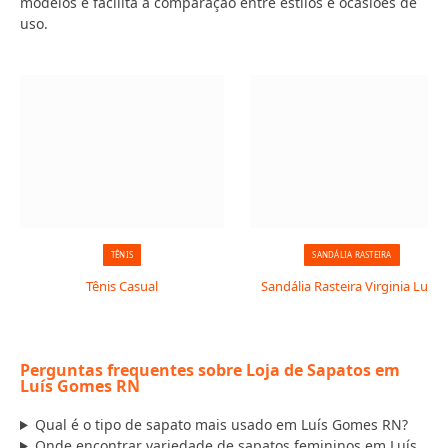
modelos e facilita a comparação entre estilos e ocasiões de
uso.
TÊNIS
SANDÁLIA RASTEIRA
Tênis Casual
Sandália Rasteira Virginia Luxo
Perguntas frequentes sobre Loja de Sapatos em
Luís Gomes RN
Qual é o tipo de sapato mais usado em Luís Gomes RN?
Onde encontrar variedade de sapatos femininos em Luís