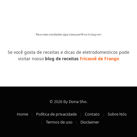
Para mais novidades siga nosso perfil no
Instagram
Se você gosta de receitas e dicas de eletrodomesticos pode
visitar nosso
blog de receitas
Fricassê de Frango
© 2026 By
Dona Sho
.
Home
Política de privacidade
Contato
Sobre Nós
Termos de uso
Disclaimer