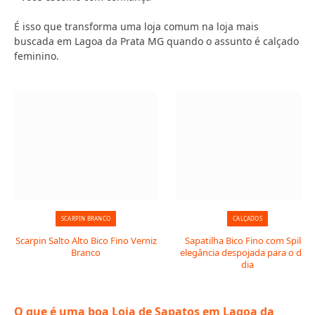
É isso que transforma uma loja comum na loja mais
buscada em Lagoa da Prata MG quando o assunto é calçado
feminino.
SCARPIN BRANCO
CALÇADOS
Scarpin Salto Alto Bico Fino Verniz
Sapatilha Bico Fino com Spike:
Branco
elegância despojada para o dia 
dia
O que é uma boa Loja de Sapatos em Lagoa da