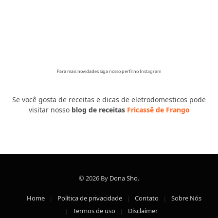
Para mais novidades siga nosso perfil no
Instagram
Se você gosta de receitas e dicas de eletrodomesticos pode
visitar nosso
blog de receitas
Fricassê de Frango
© 2026 By
Dona Sho
.
Home
Política de privacidade
Contato
Sobre Nós
Termos de uso
Disclaimer