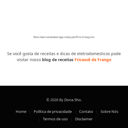
Para mais novidades siga nosso perfil no
Instagram
Se você gosta de receitas e dicas de eletrodomesticos pode
visitar nosso
blog de receitas
Fricassê de Frango
© 2026 By
Dona Sho
.
Home
Política de privacidade
Contato
Sobre Nós
Termos de uso
Disclaimer